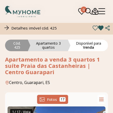
0
0
Detalhes imóvel cód. 425
Cód.
Apartamento 3
Disponível para
425
quartos
Venda
Apartamento a venda 3 quartos 1
suíte Praia das Castanheiras |
Centro Guarapari
Centro, Guarapari, ES
Fotos
17
1 / 17 - Vista