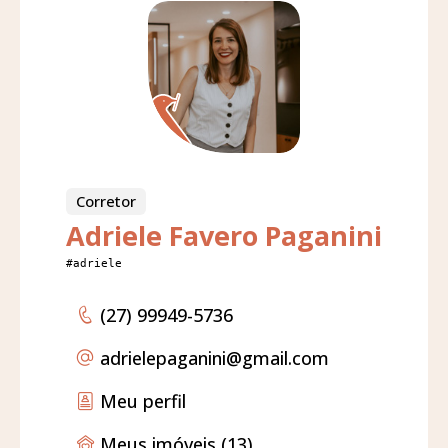
Corretor
Adriele Favero Paganini
#adriele
(27) 99949-5736
adrielepaganini
@gmail.com
Meu perfil
Meus imóveis (13)