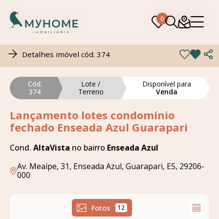
0
0
Detalhes imóvel cód. 374
Cód.
Lote /
Disponível para
374
Terreno
Venda
Lançamento lotes condomínio
fechado Enseada Azul Guarapari
Cond.
AltaVista
no bairro
Enseada Azul
Av. Meaípe, 31, Enseada Azul, Guarapari, ES, 29206-
000
Fotos
12